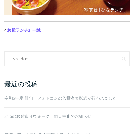
お雛ランチ2_一誠
Search
SE
for:
最近の投稿
令和6年度 俳句・フォトコンの入賞者表彰式が行われました
2/16のお雛巡りウォーク 雨天中止のお知らせ