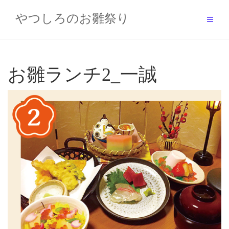
Skip
to
やつしろのお雛祭り
content
お雛ランチ2_一誠