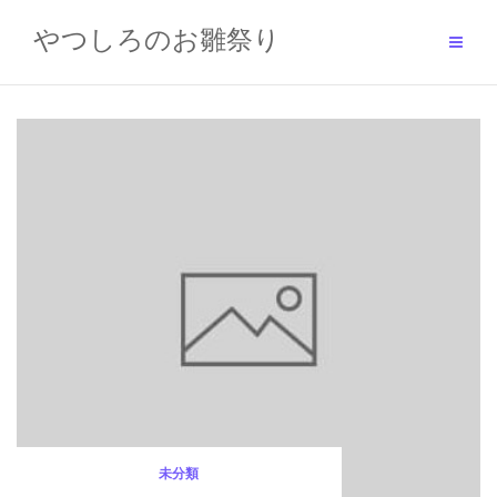
Skip
to
やつしろのお雛祭り
content
未分類