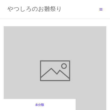
Skip
to
やつしろのお雛祭り
content
未分類