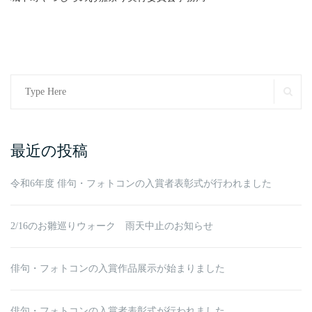
Search
SE
for:
最近の投稿
令和6年度 俳句・フォトコンの入賞者表彰式が行われました
2/16のお雛巡りウォーク 雨天中止のお知らせ
俳句・フォトコンの入賞作品展示が始まりました
俳句・フォトコンの入賞者表彰式が行われました