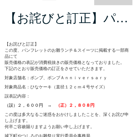
【お詫びと訂正】パ…
【お詫びと訂正】
この度、パンフレットのお雛ランチ＆スイーツに掲載する一部商
品にて
販売価格の表記が消費税抜きの販売価格となっておりました。
下記のとおり販売価格の訂正をさせていただきます。
対象店舗名：ボンブ、ボンブＡｎｎｉｖｅｒｓａｒｙ
対象商品名：ひなケーキ（直径１２ｃｍ４号サイズ）
誤表記内容：
（誤）２，６００円 →
（正）２，８０８円
この度は多大なるご迷惑をおかけしましたことを、深くお詫び申
し上げます。
何卒ご容赦賜りますようお願い申し上げます。
城下町やつしろのお雛祭り実行委員会事務局