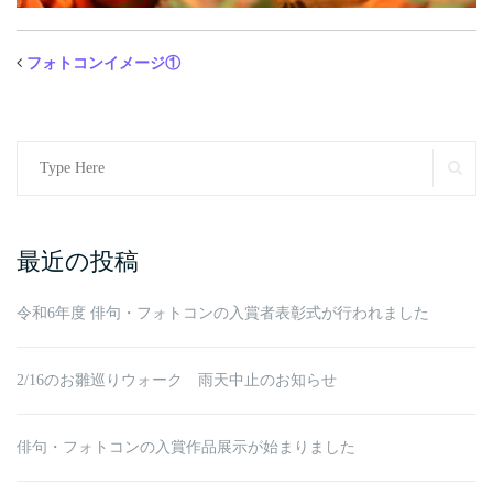
フォトコンイメージ①
Search
SE
for:
最近の投稿
令和6年度 俳句・フォトコンの入賞者表彰式が行われました
2/16のお雛巡りウォーク 雨天中止のお知らせ
俳句・フォトコンの入賞作品展示が始まりました