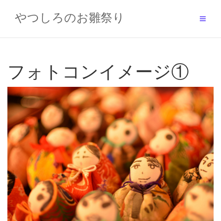
Skip
to
やつしろのお雛祭り
content
フォトコンイメージ①