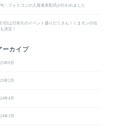
句・フォトコンの入賞者表彰式が行われました
月3日は日奈久のイベント盛りだくさん！くまモンの出
も決定！
アーカイブ
025年9月
025年2月
024年4月
024年3月