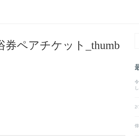
Se
券ペアチケット_thumb
fo
令
し
2
俳