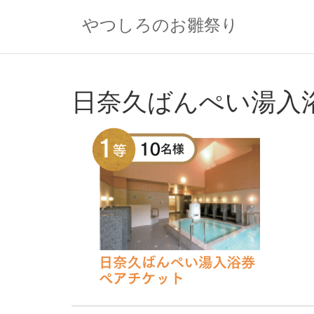
Skip
to
やつしろのお雛祭り
content
日奈久ばんぺい湯入浴