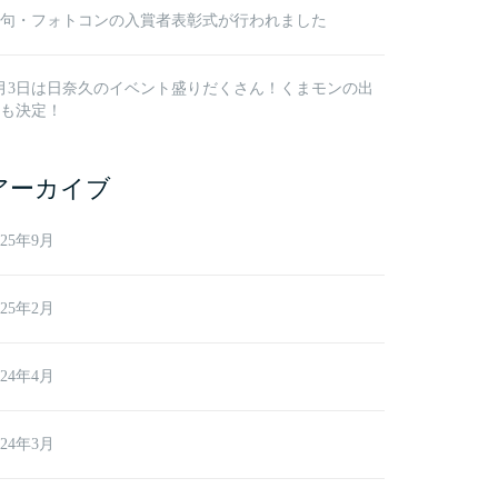
句・フォトコンの入賞者表彰式が行われました
月3日は日奈久のイベント盛りだくさん！くまモンの出
も決定！
アーカイブ
025年9月
025年2月
024年4月
024年3月