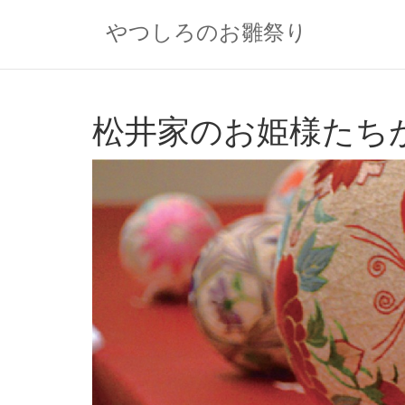
Skip
to
やつしろのお雛祭り
content
松井家のお姫様たち