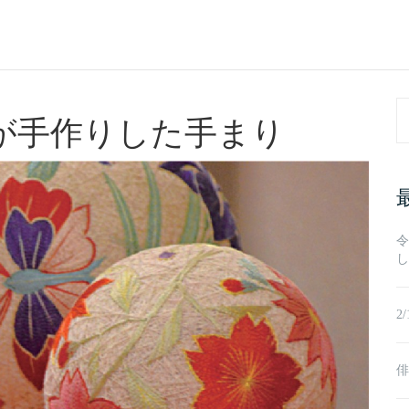
Se
が手作りした手まり
fo
令
し
2
俳