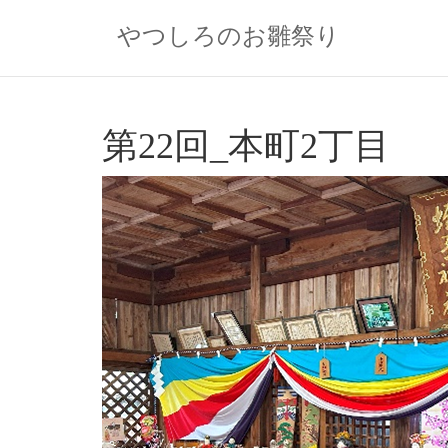
Skip
to
やつしろのお雛祭り
content
第22回_本町2丁目