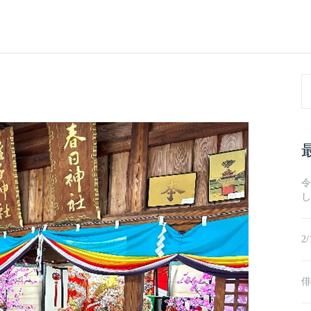
Se
fo
令
し
2
俳