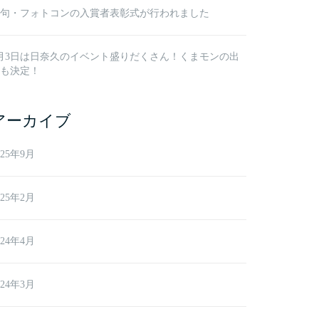
句・フォトコンの入賞者表彰式が行われました
月3日は日奈久のイベント盛りだくさん！くまモンの出
も決定！
アーカイブ
025年9月
025年2月
024年4月
024年3月