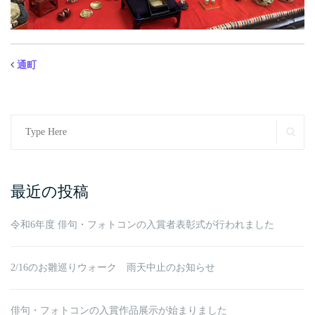
通町
Search
SE
for:
最近の投稿
令和6年度 俳句・フォトコンの入賞者表彰式が行われました
2/16のお雛巡りウォーク 雨天中止のお知らせ
俳句・フォトコンの入賞作品展示が始まりました