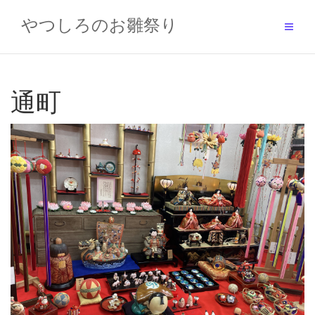
Skip
to
やつしろのお雛祭り
content
通町