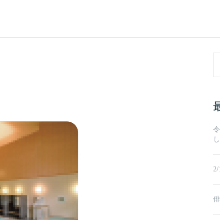
Se
fo
令
し
2
俳