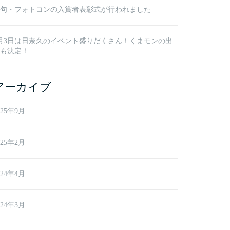
句・フォトコンの入賞者表彰式が行われました
月3日は日奈久のイベント盛りだくさん！くまモンの出
も決定！
アーカイブ
025年9月
025年2月
024年4月
024年3月