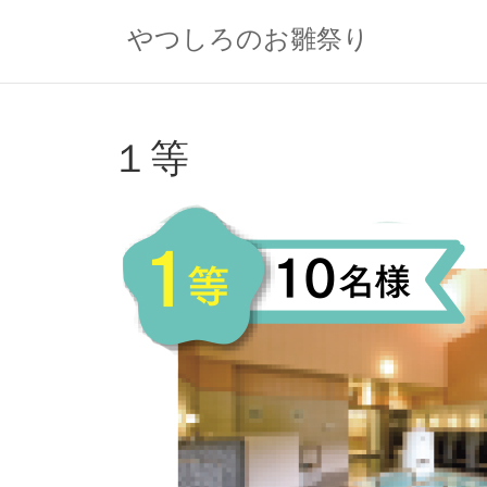
Skip
to
やつしろのお雛祭り
content
１等