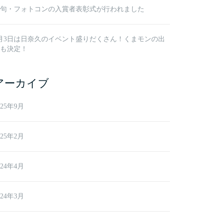
句・フォトコンの入賞者表彰式が行われました
月3日は日奈久のイベント盛りだくさん！くまモンの出
も決定！
アーカイブ
025年9月
025年2月
024年4月
024年3月