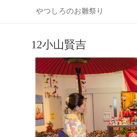
Skip
to
やつしろのお雛祭り
content
12小山賢吉