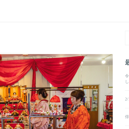
Se
fo
令
し
2
俳