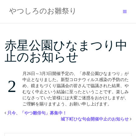
Skip
to
やつしろのお雛祭り
content
赤星公園ひなまつり中
止のお知らせ
月26日～3月3日開催予定の、「赤星公園ひなまつり」が
2
中止となりました。新型コロナウィルス感染の予防のた
め、鏡まちづくり協議会の皆さんで協議された結果、や
むなく中止という結論に至ったということです。楽しみ
になさっていた皆様には大変ご迷惑をおかけしますが、
ご理解を賜りますよう、お願い申し上げます。
只今、「やつ雛俳句」募集中！
城下町ひな句会開催中止のお知らせ