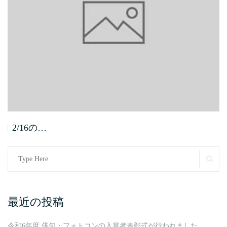
2/16の…
Search
SE
for:
最近の投稿
令和6年度 俳句・フォトコンの入賞者表彰式が行われました