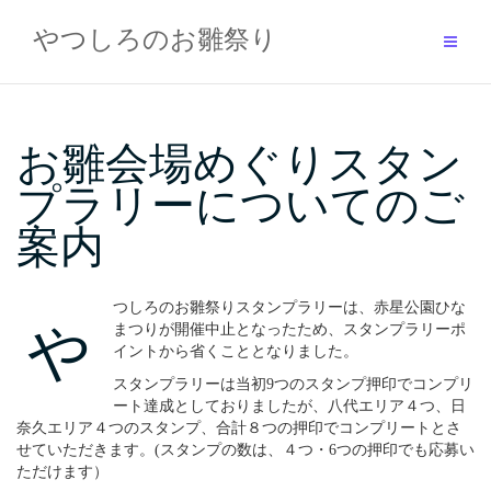
Skip
to
やつしろのお雛祭り
content
お雛会場めぐりスタン
プラリーについてのご
案内
つしろのお雛祭りスタンプラリーは、赤星公園ひな
や
まつりが開催中止となったため、スタンプラリーポ
イントから省くこととなりました。
スタンプラリーは当初9つのスタンプ押印でコンプリ
ート達成としておりましたが、八代エリア４つ、日
奈久エリア４つのスタンプ、合計８つの押印でコンプリートとさ
せていただきます。(スタンプの数は、４つ・6つの押印でも応募い
ただけます）