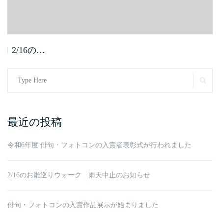
2/16の…
Search
SE
for:
最近の投稿
令和6年度 俳句・フォトコンの入賞者表彰式が行われました
2/16のお雛巡りウォーク 雨天中止のお知らせ
俳句・フォトコンの入賞作品展示が始まりました