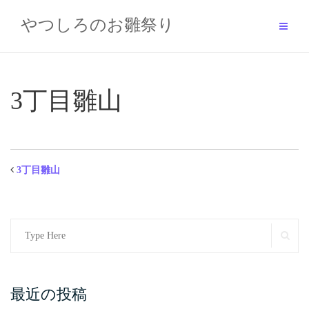
Skip
to
やつしろのお雛祭り
content
3丁目雛山
3丁目雛山
Search
SE
for:
最近の投稿