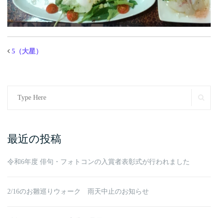
5（大星）
Search
SE
for:
最近の投稿
令和6年度 俳句・フォトコンの入賞者表彰式が行われました
2/16のお雛巡りウォーク 雨天中止のお知らせ