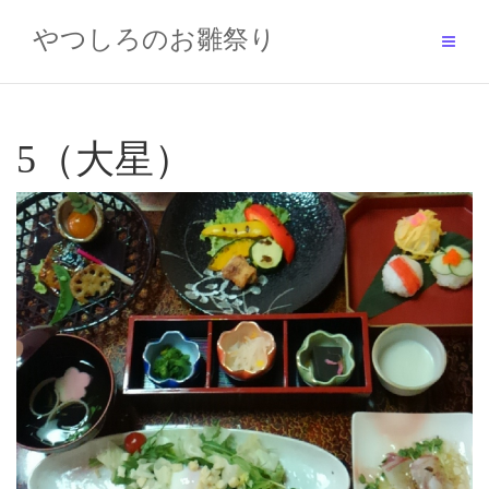
Skip
to
やつしろのお雛祭り
content
5（大星）