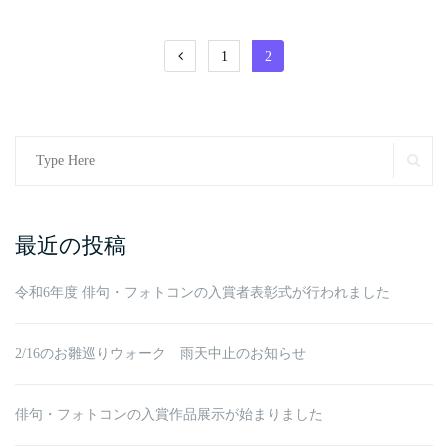
投
1
2
稿
の
ペ
Search
SE
ー
for:
ジ
最近の投稿
送
り
令和6年度 俳句・フォトコンの入賞者表彰式が行われました
2/16のお雛巡りウォーク 雨天中止のお知らせ
俳句・フォトコンの入賞作品展示が始まりました