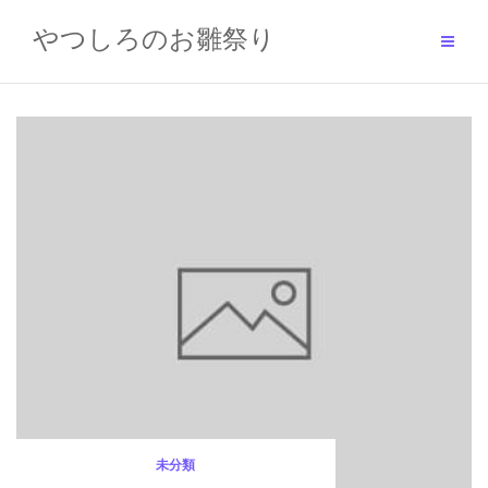
Skip
to
やつしろのお雛祭り
content
未分類