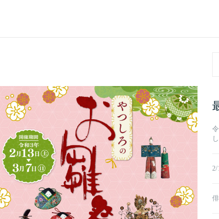
Se
fo
令
し
2
俳