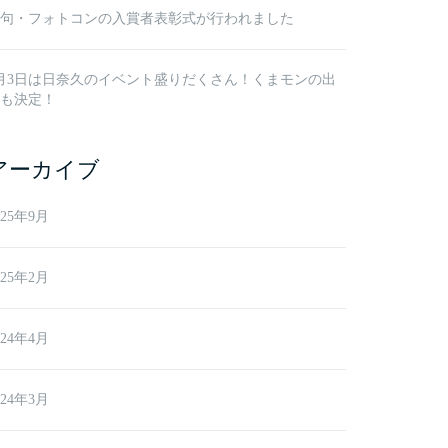
句・フォトコンの入賞者表彰式が行われました
月3日は日奈久のイベント盛りだくさん！くまモンの出
も決定！
アーカイブ
025年9月
025年2月
024年4月
024年3月