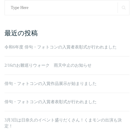
Search
SE
for:
最近の投稿
令和6年度 俳句・フォトコンの入賞者表彰式が行われました
2/16のお雛巡りウォーク 雨天中止のお知らせ
俳句・フォトコンの入賞作品展示が始まりました
俳句・フォトコンの入賞者表彰式が行われました
3月3日は日奈久のイベント盛りだくさん！くまモンの出演も決
定！