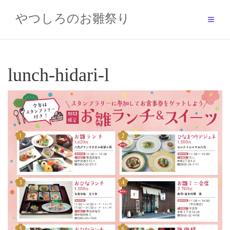
Skip
to
やつしろのお雛祭り
content
lunch-hidari-l