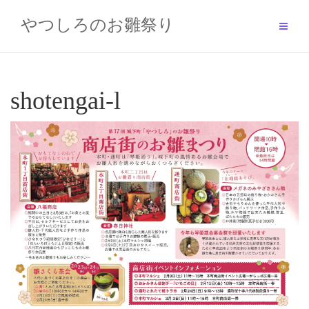
Skip
to
やつしろのお雛祭り
content
shotengai-l