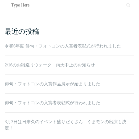
Search
SE
for:
最近の投稿
令和6年度 俳句・フォトコンの入賞者表彰式が行われました
2/16のお雛巡りウォーク 雨天中止のお知らせ
俳句・フォトコンの入賞作品展示が始まりました
俳句・フォトコンの入賞者表彰式が行われました
3月3日は日奈久のイベント盛りだくさん！くまモンの出演も決
定！